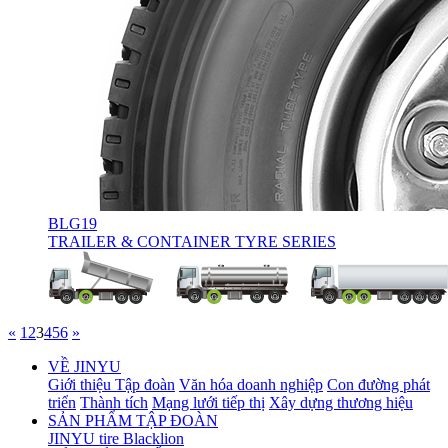
BLG19
TRAILER & CONTAINER TYRE SERIES
«
1
2
3
4
5
6
»
VỀ JINYU
Giới thiệu Tập đoàn
Văn hóa doanh nghiệp
Con đường phát
triển
Thành tích
Mạng lưới tiếp thị
Xây dựng thương hiệu
SẢN PHẨM TẬP ĐOÀN
JINYU tire
Blacklion