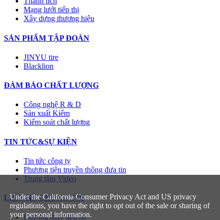
Thành tích
Mạng lưới tiếp thị
Xây dựng thương hiệu
SẢN PHẨM TẬP ĐOÀN
JINYU tire
Blacklion
ĐẢM BẢO CHẤT LƯỢNG
Công nghệ R & D
Sản xuất Kiểm
Kiểm soát chất lượng
TIN TỨC&SỰ KIỆN
Tin tức công ty
Phương tiện truyền thông đưa tin
Trung tâm Video
Under the California Consumer Privacy Act and US privacy
LIÊN HỆ CHÚNG TÔI
regulations, you have the right to opt out of the sale or sharing of
your personal information.
Phương thức liên hệ