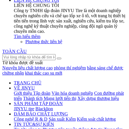
LIÊN HỆ CHÚNG TÔI
LIÊN HỆ CHÚNG TÔI
Công ty TNHH tập đoàn JINYU Tire là một doanh nghiệp
chuyên nghiên cứu và chế tạo lốp xe ô tô, với trang bị thiết bị
tiên tiến trong lĩnh vực sản xuất, nghiên cứu, kiểm tra lốp xe,
công nghệ kỹ thuật chuyên nghiệp, cùng đội ngũ quản lý
chuyên môn cao.
Tìm hiểu thêm
Phương thức liên hệ
TOÀN CẦU
Từ khóa được đề xuất
Nguyên liệu chất lượng cao
phòng thí nghiệm
bằng sáng chế được
chứng nhận
khai thác cao su mới
TRANG CHỦ
VỀ JINYU
Giới thiệu Tập đoàn
Văn hóa doanh nghiệp
Con đường phát
triển
Thành tích
Mạng lưới tiếp thị
Xây dựng thương hiệu
SẢN PHẨM TẬP ĐOÀN
JINYU tire
Blacklion
ĐẢM BẢO CHẤT LƯỢNG
Công nghệ R & D
Sản xuất Kiểm
Kiểm soát chất lượng
TIN TỨC&SỰ KIỆN