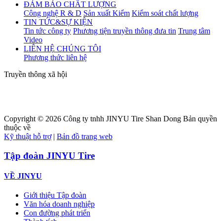
ĐẢM BẢO CHẤT LƯỢNG
Công nghệ R & D
Sản xuất Kiểm
Kiểm soát chất lượng
TIN TỨC&SỰ KIỆN
Tin tức công ty
Phương tiện truyền thông đưa tin
Trung tâm
Video
LIÊN HỆ CHÚNG TÔI
Phương thức liên hệ
Truyền thông xã hội
Copyright ©
2026
Công ty tnhh JINYU Tire Shan Dong Bản quyền
thuộc về
Kỹ thuật hỗ trợ
|
Bản đồ trang web
Tập đoàn JINYU Tire
VỀ JINYU
Giới thiệu Tập đoàn
Văn hóa doanh nghiệp
Con đường phát triển