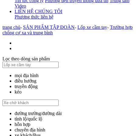
Tin tức công ty
Phương tiện truyền thông đưa tin
Trung tâm
Video
LIÊN HỆ CHÚNG TÔI
Phương thức liên hệ
trang chủ
-
SẢN PHẨM TẬP ĐOÀN
-
Lốp xe cầm tay
-
Trường hợp
chống cự xa và trung bình
Lọc theo dòng sản phẩm
mọi địa hình
điều hướng
truyền động
kéo
đường trường/đường dài
tỉnh lộ/quốc lộ
hỗn hợp
chuyên địa hình
xe khách/Bus