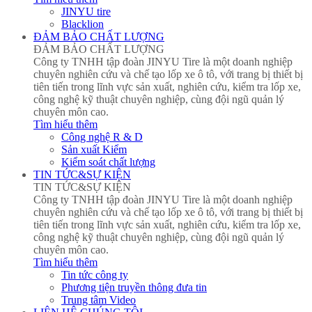
JINYU tire
Blacklion
ĐẢM BẢO CHẤT LƯỢNG
ĐẢM BẢO CHẤT LƯỢNG
Công ty TNHH tập đoàn JINYU Tire là một doanh nghiệp
chuyên nghiên cứu và chế tạo lốp xe ô tô, với trang bị thiết bị
tiên tiến trong lĩnh vực sản xuất, nghiên cứu, kiểm tra lốp xe,
công nghệ kỹ thuật chuyên nghiệp, cùng đội ngũ quản lý
chuyên môn cao.
Tìm hiểu thêm
Công nghệ R & D
Sản xuất Kiểm
Kiểm soát chất lượng
TIN TỨC&SỰ KIỆN
TIN TỨC&SỰ KIỆN
Công ty TNHH tập đoàn JINYU Tire là một doanh nghiệp
chuyên nghiên cứu và chế tạo lốp xe ô tô, với trang bị thiết bị
tiên tiến trong lĩnh vực sản xuất, nghiên cứu, kiểm tra lốp xe,
công nghệ kỹ thuật chuyên nghiệp, cùng đội ngũ quản lý
chuyên môn cao.
Tìm hiểu thêm
Tin tức công ty
Phương tiện truyền thông đưa tin
Trung tâm Video