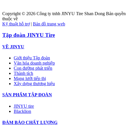
Copyright ©
2026
Công ty tnhh JINYU Tire Shan Dong Bản quyền
thuộc về
Kỹ thuật hỗ trợ
|
Bản đồ trang web
Tập đoàn JINYU Tire
VỀ JINYU
Giới thiệu Tập đoàn
Văn hóa doanh nghiệp
Con đường phát triển
Thành tích
Mạng lưới tiếp thị
Xây dựng thương hiệu
SẢN PHẨM TẬP ĐOÀN
JINYU tire
Blacklion
ĐẢM BẢO CHẤT LƯỢNG