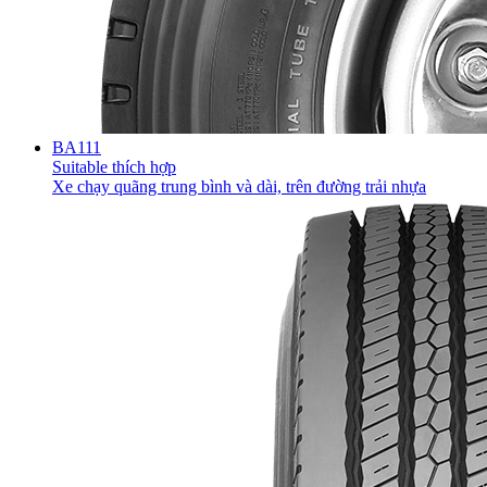
BA111
Suitable thích hợp
Xe chạy quãng trung bình và dài, trên đường trải nhựa