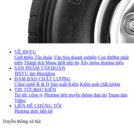
VỀ JINYU
Giới thiệu Tập đoàn
Văn hóa doanh nghiệp
Con đường phát
triển
Thành tích
Mạng lưới tiếp thị
Xây dựng thương hiệu
SẢN PHẨM TẬP ĐOÀN
JINYU tire
Blacklion
ĐẢM BẢO CHẤT LƯỢNG
Công nghệ R & D
Sản xuất Kiểm
Kiểm soát chất lượng
TIN TỨC&SỰ KIỆN
Tin tức công ty
Phương tiện truyền thông đưa tin
Trung tâm
Video
LIÊN HỆ CHÚNG TÔI
Phương thức liên hệ
Truyền thông xã hội