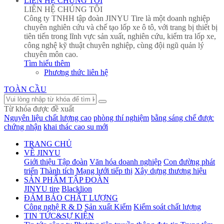
LIÊN HỆ CHÚNG TÔI
LIÊN HỆ CHÚNG TÔI
Công ty TNHH tập đoàn JINYU Tire là một doanh nghiệp
chuyên nghiên cứu và chế tạo lốp xe ô tô, với trang bị thiết bị
tiên tiến trong lĩnh vực sản xuất, nghiên cứu, kiểm tra lốp xe,
công nghệ kỹ thuật chuyên nghiệp, cùng đội ngũ quản lý
chuyên môn cao.
Tìm hiểu thêm
Phương thức liên hệ
TOÀN CẦU
Từ khóa được đề xuất
Nguyên liệu chất lượng cao
phòng thí nghiệm
bằng sáng chế được
chứng nhận
khai thác cao su mới
TRANG CHỦ
VỀ JINYU
Giới thiệu Tập đoàn
Văn hóa doanh nghiệp
Con đường phát
triển
Thành tích
Mạng lưới tiếp thị
Xây dựng thương hiệu
SẢN PHẨM TẬP ĐOÀN
JINYU tire
Blacklion
ĐẢM BẢO CHẤT LƯỢNG
Công nghệ R & D
Sản xuất Kiểm
Kiểm soát chất lượng
TIN TỨC&SỰ KIỆN