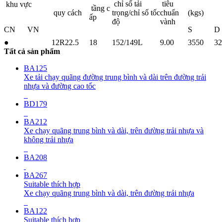
chỉ số tải
tiêu
khu vực
tầng c
quy cách
trọng/chỉ số tốc
chuẩn
(kgs)
ấp
độ
vành
CN
VN
S
D
●
12R22.5
18
152/149L
9.00
3550
32
Tất cả sản phẩm
BA125
Xe tải chạy quãng đường trung bình và dài trên đường trải
nhựa và đường cao tốc
BD179
BA212
Xe chạy quãng trung bình và dài, trên đường trải nhựa và
không trải nhựa
BA208
BA267
Suitable thích hợp
Xe chạy quãng trung bình và dài, trên đường trải nhựa
BA122
Suitable thích hợp