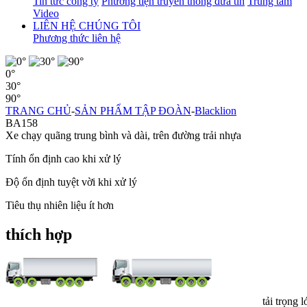
Tin tức công ty
Phương tiện truyền thông đưa tin
Trung tâm
Video
LIÊN HỆ CHÚNG TÔI
Phương thức liên hệ
0°
30°
90°
TRANG CHỦ
-
SẢN PHẨM TẬP ĐOÀN
-
Blacklion
BA158
Xe chạy quãng trung bình và dài, trên đường trải nhựa
Tính ổn định cao khi xử lý
Độ ổn định tuyệt vời khi xử lý
Tiêu thụ nhiên liệu ít hơn
thích hợp
tải trọng l