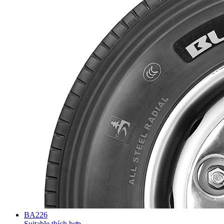
BA226
Suitable thích hợp