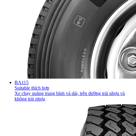
BA115
Suitable thích hợp
Xe chạy quãng trung bình và dài, trên đường trải nhựa và
không trải nhựa