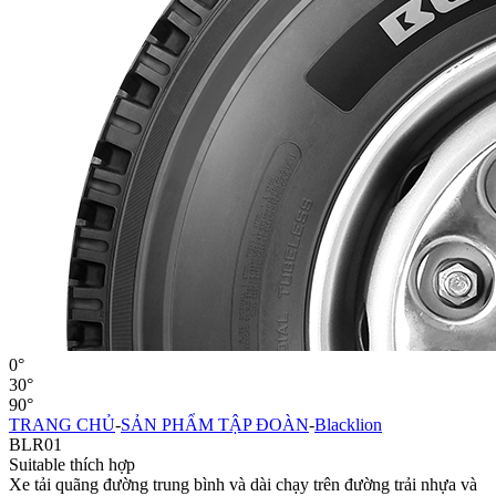
0°
30°
90°
TRANG CHỦ
-
SẢN PHẨM TẬP ĐOÀN
-
Blacklion
BLR01
Suitable thích hợp
Xe tải quãng đường trung bình và dài chạy trên đường trải nhựa và