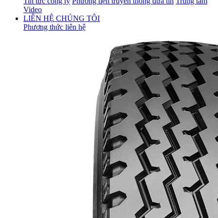
Tin tức công ty
Phương tiện truyền thông đưa tin
Trung tâm
Video
LIÊN HỆ CHÚNG TÔI
Phương thức liên hệ