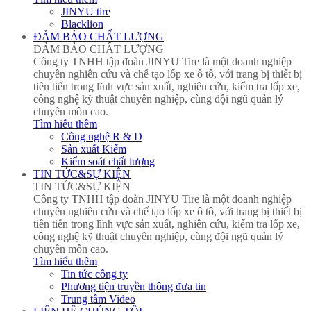
JINYU tire
Blacklion
ĐẢM BẢO CHẤT LƯỢNG
ĐẢM BẢO CHẤT LƯỢNG
Công ty TNHH tập đoàn JINYU Tire là một doanh nghiệp
chuyên nghiên cứu và chế tạo lốp xe ô tô, với trang bị thiết bị
tiên tiến trong lĩnh vực sản xuất, nghiên cứu, kiểm tra lốp xe,
công nghệ kỹ thuật chuyên nghiệp, cùng đội ngũ quản lý
chuyên môn cao.
Tìm hiểu thêm
Công nghệ R & D
Sản xuất Kiểm
Kiểm soát chất lượng
TIN TỨC&SỰ KIỆN
TIN TỨC&SỰ KIỆN
Công ty TNHH tập đoàn JINYU Tire là một doanh nghiệp
chuyên nghiên cứu và chế tạo lốp xe ô tô, với trang bị thiết bị
tiên tiến trong lĩnh vực sản xuất, nghiên cứu, kiểm tra lốp xe,
công nghệ kỹ thuật chuyên nghiệp, cùng đội ngũ quản lý
chuyên môn cao.
Tìm hiểu thêm
Tin tức công ty
Phương tiện truyền thông đưa tin
Trung tâm Video