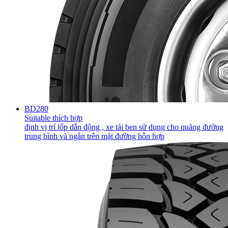
BD280
Suitable thích hợp
định vị trí lốp dẫn động , xe tải ben sử dụng cho quãng đường
trung bình và ngắn trên mặt đường hỗn hợp