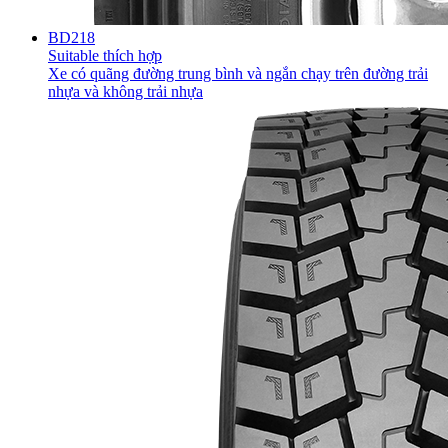
BD218
Suitable thích hợp
Xe có quãng đường trung bình và ngắn chạy trên đường trải
nhựa và không trải nhựa