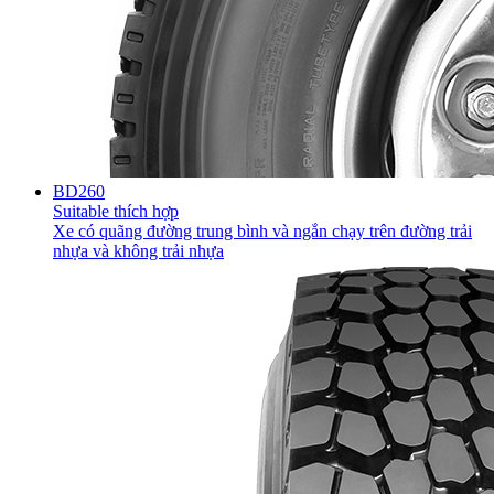
BD260
Suitable thích hợp
Xe có quãng đường trung bình và ngắn chạy trên đường trải
nhựa và không trải nhựa