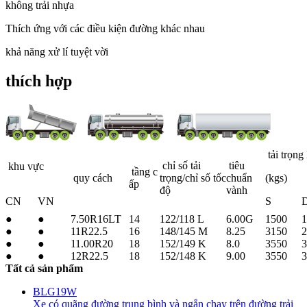
không trải nhựa
Thích ứng với các điều kiện đường khác nhau
khả năng xử lí tuyệt vời
thích hợp
tải trọng
chỉ số tải
tiêu
khu vực
tầng c
quy cách
trọng/chỉ số tốc
chuẩn
(kgs)
ấp
độ
vành
CN
VN
S
●
●
7.50R16LT
14
122/118 L
6.00G
1500
1
●
●
11R22.5
16
148/145 M
8.25
3150
2
●
●
11.00R20
18
152/149 K
8.0
3550
3
●
●
12R22.5
18
152/148 K
9.00
3550
3
Tất cả sản phẩm
BLG19W
Xe có quãng đường trung bình và ngắn chạy trên đường trải