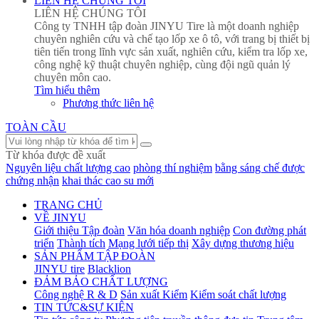
LIÊN HỆ CHÚNG TÔI
LIÊN HỆ CHÚNG TÔI
Công ty TNHH tập đoàn JINYU Tire là một doanh nghiệp
chuyên nghiên cứu và chế tạo lốp xe ô tô, với trang bị thiết bị
tiên tiến trong lĩnh vực sản xuất, nghiên cứu, kiểm tra lốp xe,
công nghệ kỹ thuật chuyên nghiệp, cùng đội ngũ quản lý
chuyên môn cao.
Tìm hiểu thêm
Phương thức liên hệ
TOÀN CẦU
Từ khóa được đề xuất
Nguyên liệu chất lượng cao
phòng thí nghiệm
bằng sáng chế được
chứng nhận
khai thác cao su mới
TRANG CHỦ
VỀ JINYU
Giới thiệu Tập đoàn
Văn hóa doanh nghiệp
Con đường phát
triển
Thành tích
Mạng lưới tiếp thị
Xây dựng thương hiệu
SẢN PHẨM TẬP ĐOÀN
JINYU tire
Blacklion
ĐẢM BẢO CHẤT LƯỢNG
Công nghệ R & D
Sản xuất Kiểm
Kiểm soát chất lượng
TIN TỨC&SỰ KIỆN