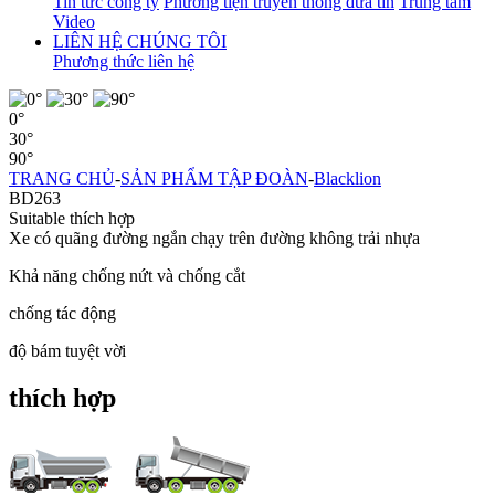
Tin tức công ty
Phương tiện truyền thông đưa tin
Trung tâm
Video
LIÊN HỆ CHÚNG TÔI
Phương thức liên hệ
0°
30°
90°
TRANG CHỦ
-
SẢN PHẨM TẬP ĐOÀN
-
Blacklion
BD263
Suitable thích hợp
Xe có quãng đường ngắn chạy trên đường không trải nhựa
Khả năng chống nứt và chống cắt
chống tác động
độ bám tuyệt vời
thích hợp