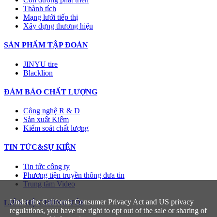
Thành tích
Mạng lưới tiếp thị
Xây dựng thương hiệu
SẢN PHẨM TẬP ĐOÀN
JINYU tire
Blacklion
ĐẢM BẢO CHẤT LƯỢNG
Công nghệ R & D
Sản xuất Kiểm
Kiểm soát chất lượng
TIN TỨC&SỰ KIỆN
Tin tức công ty
Phương tiện truyền thông đưa tin
Trung tâm Video
Under the California Consumer Privacy Act and US privacy
LIÊN HỆ CHÚNG TÔI
regulations, you have the right to opt out of the sale or sharing of