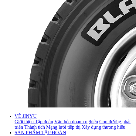
VỀ JINYU
Giới thiệu Tập đoàn
Văn hóa doanh nghiệp
Con đường phát
triển
Thành tích
Mạng lưới tiếp thị
Xây dựng thương hiệu
SẢN PHẨM TẬP ĐOÀN