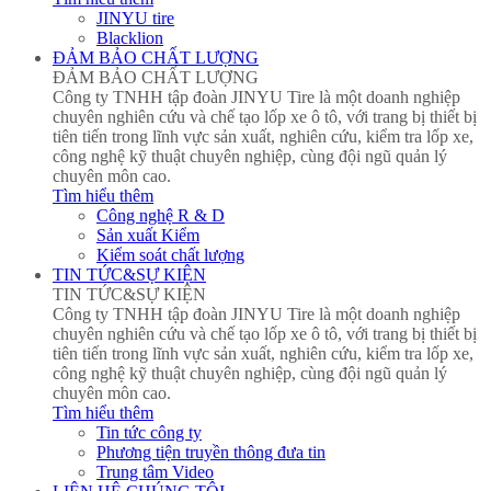
JINYU tire
Blacklion
ĐẢM BẢO CHẤT LƯỢNG
ĐẢM BẢO CHẤT LƯỢNG
Công ty TNHH tập đoàn JINYU Tire là một doanh nghiệp
chuyên nghiên cứu và chế tạo lốp xe ô tô, với trang bị thiết bị
tiên tiến trong lĩnh vực sản xuất, nghiên cứu, kiểm tra lốp xe,
công nghệ kỹ thuật chuyên nghiệp, cùng đội ngũ quản lý
chuyên môn cao.
Tìm hiểu thêm
Công nghệ R & D
Sản xuất Kiểm
Kiểm soát chất lượng
TIN TỨC&SỰ KIỆN
TIN TỨC&SỰ KIỆN
Công ty TNHH tập đoàn JINYU Tire là một doanh nghiệp
chuyên nghiên cứu và chế tạo lốp xe ô tô, với trang bị thiết bị
tiên tiến trong lĩnh vực sản xuất, nghiên cứu, kiểm tra lốp xe,
công nghệ kỹ thuật chuyên nghiệp, cùng đội ngũ quản lý
chuyên môn cao.
Tìm hiểu thêm
Tin tức công ty
Phương tiện truyền thông đưa tin
Trung tâm Video