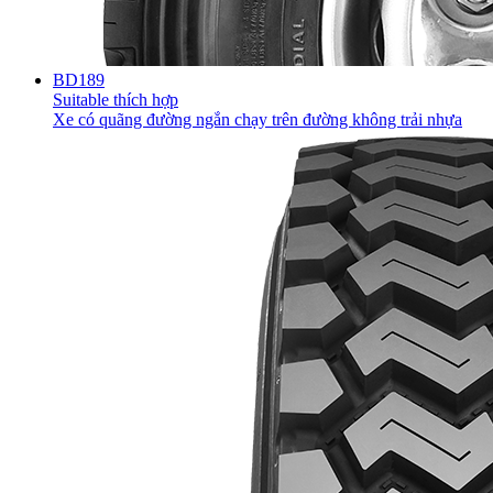
BD189
Suitable thích hợp
Xe có quãng đường ngắn chạy trên đường không trải nhựa