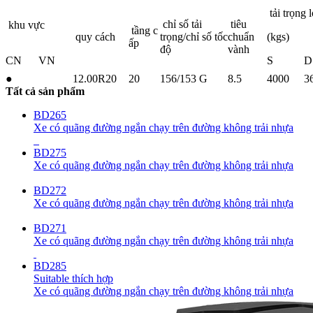
tải trọng 
chỉ số tải
tiêu
khu vực
tầng c
quy cách
trọng/chỉ số tốc
chuẩn
(kgs)
ấp
độ
vành
CN
VN
S
D
●
12.00R20
20
156/153 G
8.5
4000
3
Tất cả sản phẩm
BD265
Xe có quãng đường ngắn chạy trên đường không trải nhựa
BD275
Xe có quãng đường ngắn chạy trên đường không trải nhựa
BD272
Xe có quãng đường ngắn chạy trên đường không trải nhựa
BD271
Xe có quãng đường ngắn chạy trên đường không trải nhựa
BD285
Suitable thích hợp
Xe có quãng đường ngắn chạy trên đường không trải nhựa