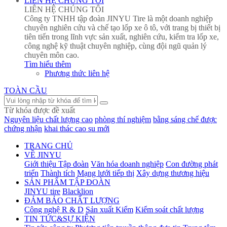
LIÊN HỆ CHÚNG TÔI
LIÊN HỆ CHÚNG TÔI
Công ty TNHH tập đoàn JINYU Tire là một doanh nghiệp
chuyên nghiên cứu và chế tạo lốp xe ô tô, với trang bị thiết bị
tiên tiến trong lĩnh vực sản xuất, nghiên cứu, kiểm tra lốp xe,
công nghệ kỹ thuật chuyên nghiệp, cùng đội ngũ quản lý
chuyên môn cao.
Tìm hiểu thêm
Phương thức liên hệ
TOÀN CẦU
Từ khóa được đề xuất
Nguyên liệu chất lượng cao
phòng thí nghiệm
bằng sáng chế được
chứng nhận
khai thác cao su mới
TRANG CHỦ
VỀ JINYU
Giới thiệu Tập đoàn
Văn hóa doanh nghiệp
Con đường phát
triển
Thành tích
Mạng lưới tiếp thị
Xây dựng thương hiệu
SẢN PHẨM TẬP ĐOÀN
JINYU tire
Blacklion
ĐẢM BẢO CHẤT LƯỢNG
Công nghệ R & D
Sản xuất Kiểm
Kiểm soát chất lượng
TIN TỨC&SỰ KIỆN