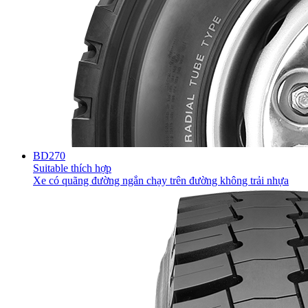
BD270
Suitable thích hợp
Xe có quãng đường ngắn chạy trên đường không trải nhựa