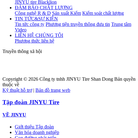
JINYU tire
Blacklion
ĐẢM BẢO CHẤT LƯỢNG
Công nghệ R & D
Sản xuất Kiểm
Kiểm soát chất lượng
TIN TỨC&SỰ KIỆN
Tin tức công ty
Phương tiện truyền thông đưa tin
Trung tâm
Video
LIÊN HỆ CHÚNG TÔI
Phương thức liên hệ
Truyền thông xã hội
Copyright ©
2026
Công ty tnhh JINYU Tire Shan Dong Bản quyền
thuộc về
Kỹ thuật hỗ trợ
|
Bản đồ trang web
Tập đoàn JINYU Tire
VỀ JINYU
Giới thiệu Tập đoàn
Văn hóa doanh nghiệp
Con đường phát triển